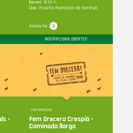
Horari
: 8:30 h
Lloc
: Pavelló Municipal de Serinyà
Inscriu-te
INSCRIPCIONS OBERTES
FEM DRECERA
ls -
Fem Drecera Crespià -
Caminada llarga