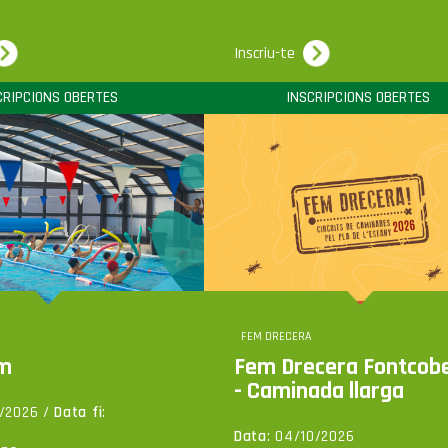
Inscriu-te
CRIPCIONS OBERTES
INSCRIPCIONS OBERTES
FEM DRECERA
im
Fem Drecera Fontcob
- Caminada llarga
0/2026 /
Data fi
:
7
Data
: 04/10/2026