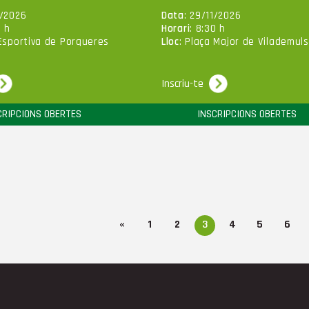
1/2026
Data
: 29/11/2026
0 h
Horari
: 8:30 h
Esportiva de Porqueres
Lloc
: Plaça Major de Vilademuls
Inscriu-te
CRIPCIONS OBERTES
INSCRIPCIONS OBERTES
«
1
2
3
4
5
6