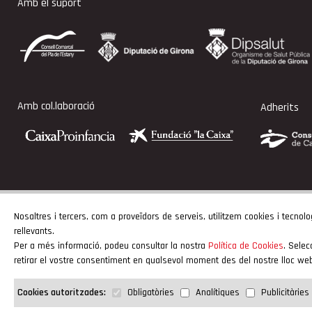
Amb el suport
Amb col.laboració
Adherits
Nosaltres i tercers, com a proveïdors de serveis, utilitzem cookies i tecnolo
rellevants.
Per a més informació, podeu consultar la nostra
Política de Cookies
. Selec
©Copyright Consell Esportiu del Pla de l’Estany
retirar el vostre consentiment en qualsevol moment des del nostre lloc we
Obligatòries
Analítiques
Publicitàries
Cookies autoritzades: