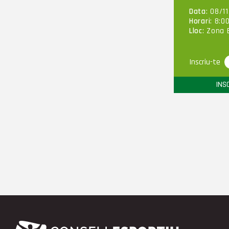
Data
: 08/1
Horari
: 8:0
Lloc
: Zona 
Inscriu-te
INS