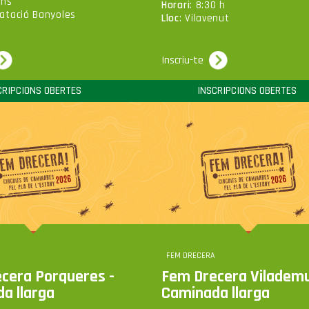
ins
Horari
: 8:30 h
Natació Banyoles
Lloc
: Vilavenut
Inscriu-te
CRIPCIONS OBERTES
INSCRIPCIONS OBERTES
FEM DRECERA
cera Porqueres -
Fem Drecera Vilademu
a llarga
Caminada llarga