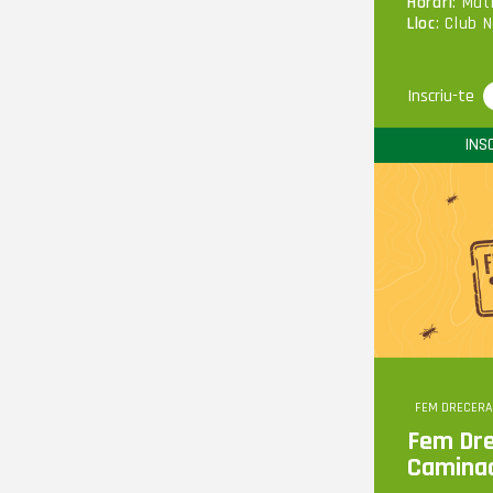
Horari
: Mat
Lloc
: Club 
Inscriu-te
INS
FEM DRECERA
Fem Dre
Caminad