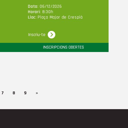
Data
: 06/12/2026
Horari
: 8:30h
Lloc
: Plaça Major de Crespià
Inscriu-te
INSCRIPCIONS OBERTES
7
8
9
»