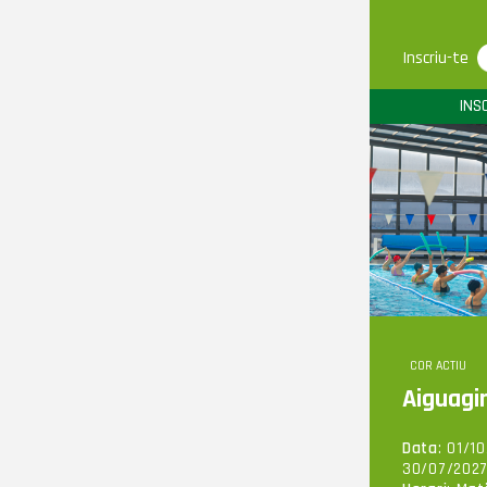
Inscriu-te
INS
COR ACTIU
Aiguag
Data
: 01/1
30/07/202