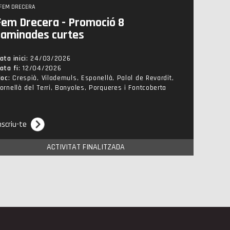
FEM DRECERA
Fem Drecera - Promoció 8
caminades curtes
ata inici
: 24/03/2026
ata fi
: 12/04/2026
loc
: Crespià, Vilademuls, Esponellà, Palol de Revardit,
ornellà del Terri, Banyoles, Porqueres i Fontcoberta
nscriu-te
ACTIVITAT FINALITZADA