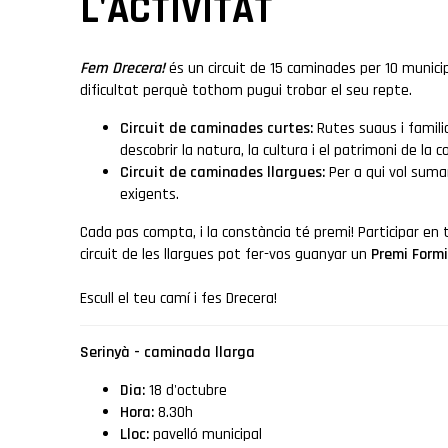
L'ACTIVITAT
Fem Drecera!
és un circuit de 15 caminades per 10 municip
dificultat perquè tothom pugui trobar el seu repte.
Circuit de caminades curtes:
Rutes suaus i famil
descobrir la natura, la cultura i el patrimoni de la 
Circuit de caminades llargues:
Per a qui vol sumar
exigents.
Cada pas compta, i la constància té premi! Participar en 
circuit de les llargues pot fer-vos guanyar un
Premi Form
Escull el teu camí i fes Drecera!
Serinyà - caminada llarga
Dia:
18 d'octubre
Hora:
8.30h
Lloc:
pavelló municipal