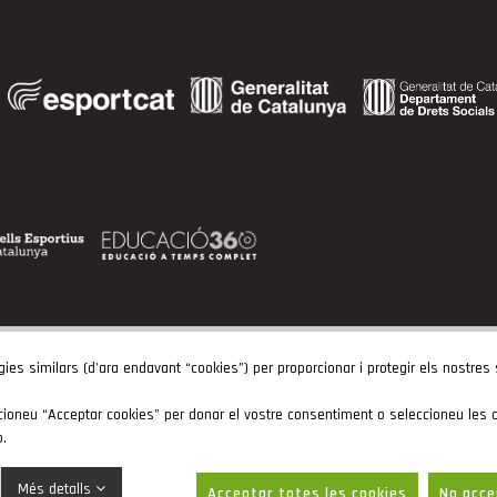
gies similars (d'ara endavant “cookies”) per proporcionar i protegir els nostres
cioneu “Acceptar cookies” per donar el vostre consentiment o seleccioneu les c
b.
Més detalls
Acceptar totes les cookies
No acce