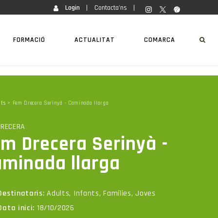
Login
Contacta'ns
FORMACIÓ
ACTUALITAT
COMARCA
ats
> Fem Drecera Serinyà - Caminada llarga
DRECERA
m Drecera Serinyà -
minada llarga
Destinataris:
Adults, Infants, Famílies, Joves
Data inici:
18/10/2026