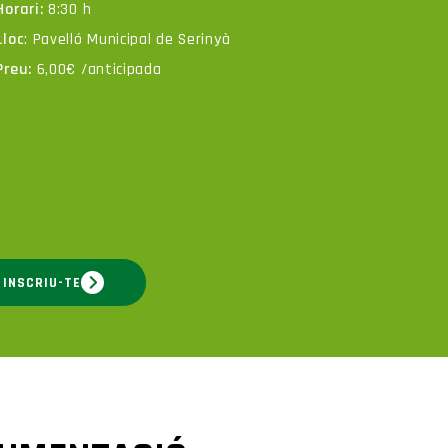
Horari:
8:30 h
Lloc
: Pavelló Municipal de Serinyà
Preu:
6,00€ /anticipada
INSCRIU-TE