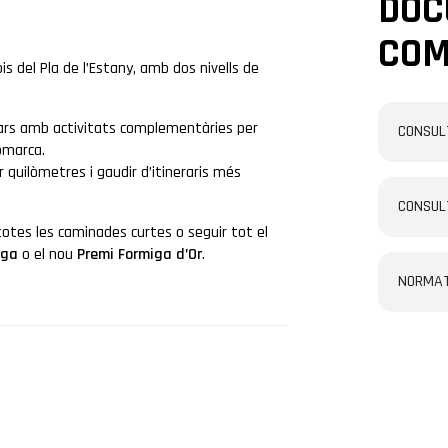
DOC
COM
is del Pla de l’Estany, amb dos nivells de
iars amb activitats complementàries per
CONSUL
comarca.
 quilòmetres i gaudir d’itineraris més
CONSUL
totes les caminades curtes o seguir tot el
iga
o el nou
Premi Formiga d’Or
.
NORMAT