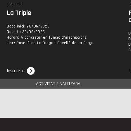
LA TRIPLE
La Triple
Data inici
: 20/06/2026
Data fi
: 22/06/2026
D
Horari
: A concretar en funció d'inscripcions
D
Lloc
: Pavelló de La Draga i Pavelló de La Farga
L
C
Inscriu-te
I
ACTIVITAT FINALITZADA