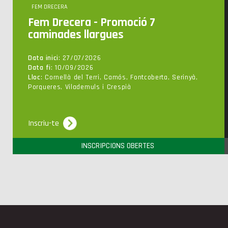
FEM DRECERA
Fem Drecera - Promoció 7
caminades llargues
Data inici
: 27/07/2026
Data fi
: 10/09/2026
Lloc
: Cornellà del Terri, Camós, Fontcoberta, Serinyà,
Porqueres, Vilademuls i Crespià
Inscriu-te
INSCRIPCIONS OBERTES