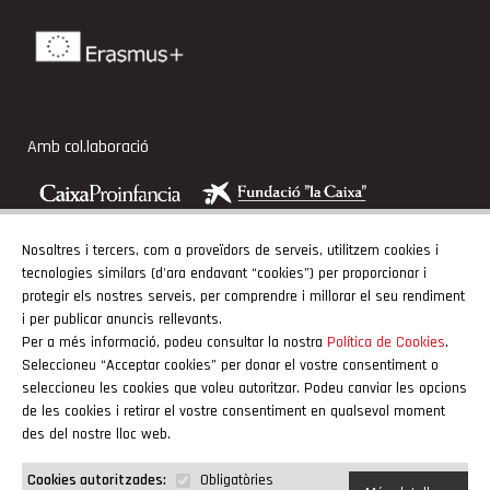
Amb col.laboració
Nosaltres i tercers, com a proveïdors de serveis, utilitzem cookies i
tecnologies similars (d'ara endavant “cookies”) per proporcionar i
Adherits
protegir els nostres serveis, per comprendre i millorar el seu rendiment
i per publicar anuncis rellevants.
Per a més informació, podeu consultar la nostra
Política de Cookies
.
Seleccioneu “Acceptar cookies” per donar el vostre consentiment o
seleccioneu les cookies que voleu autoritzar. Podeu canviar les opcions
de les cookies i retirar el vostre consentiment en qualsevol moment
des del nostre lloc web.
Obligatòries
Cookies autoritzades: