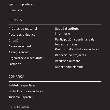
Igualtat i protecció
Canal ètic
SERVEIS
Préstec de material
Gestió d'entitats
Informació
Recursos didàctics
Participació i coordinació de
Difusió
taules de treball
Assessorament
Promoció d'entitats esportives
Assegurances
Redacció de projectes
Organització d’activitats
Recursos humans
Formació
Suport administratiu
COMARCA
Entitats esportives
Instal·lacions esportives
Turisme Esportiu
AVÍS LEGALS