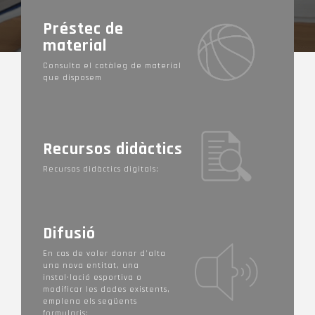
COMARCA
Préstec de
material
Consulta el catàleg de material
que disposem
Recursos didàctics
Recursos didàctics digitals:
Difusió
En cas de voler donar d'alta
una nova entitat, una
instal·lació esportiva o
modificar les dades existents,
emplena els següents
formularis: