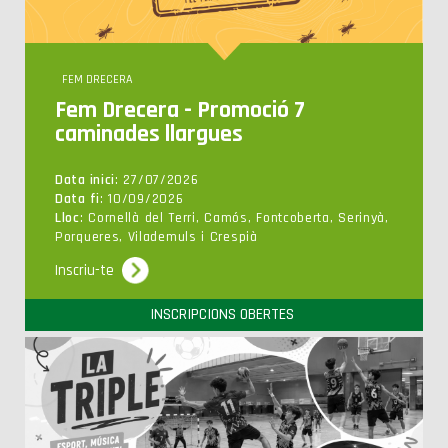
FEM DRECERA
Fem Drecera - Promoció 7
caminades llargues
Data inici
: 27/07/2026
Data fi
: 10/09/2026
Lloc
: Cornellà del Terri, Camós, Fontcoberta, Serinyà,
Porqueres, Vilademuls i Crespià
Inscriu-te
INSCRIPCIONS OBERTES