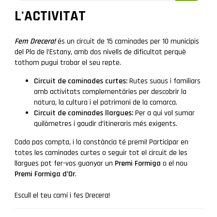
L'ACTIVITAT
Fem Drecera!
és un circuit de 15 caminades per 10 municipis
del Pla de l’Estany, amb dos nivells de dificultat perquè
tothom pugui trobar el seu repte.
Circuit de caminades curtes:
Rutes suaus i familiars
amb activitats complementàries per descobrir la
natura, la cultura i el patrimoni de la comarca.
Circuit de caminades llargues:
Per a qui vol sumar
quilòmetres i gaudir d’itineraris més exigents.
Cada pas compta, i la constància té premi! Participar en
totes les caminades curtes o seguir tot el circuit de les
llargues pot fer-vos guanyar un
Premi Formiga
o el nou
Premi Formiga d’Or
.
Escull el teu camí i fes Drecera!