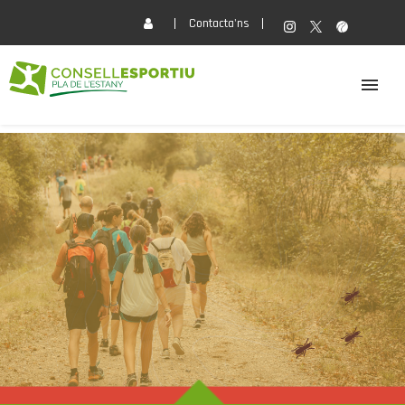
Contacta'ns
EL CONSELL
ACTIVITATS
SERVEIS
FORMACIÓ
ACTUALITAT