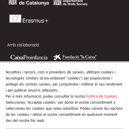
Amb col.laboració
Nosaltres i tercers, com a proveïdors de serveis, utilitzem cookies i
tecnologies similars (d'ara endavant “cookies”) per proporcionar i
Adherits
protegir els nostres serveis, per comprendre i millorar el seu rendiment
i per publicar anuncis rellevants.
Per a més informació, podeu consultar la nostra
Política de Cookies
.
Seleccioneu “Acceptar cookies” per donar el vostre consentiment o
seleccioneu les cookies que voleu autoritzar. Podeu canviar les opcions
de les cookies i retirar el vostre consentiment en qualsevol moment
des del nostre lloc web.