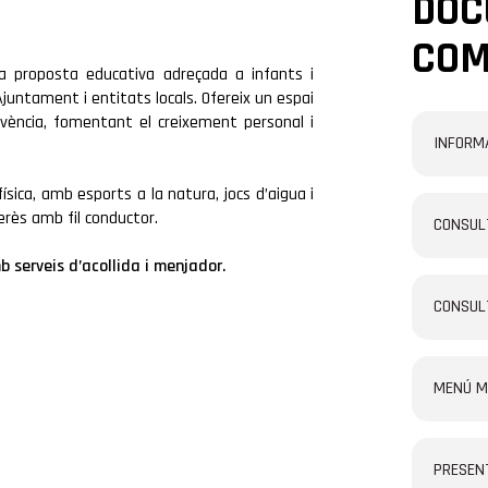
DOC
COM
na proposta educativa adreçada a infants i
’Ajuntament i entitats locals. Ofereix un espai
vivència, fomentant el creixement personal i
INFORM
 física, amb esports a la natura, jocs d’aigua i
erès amb fil conductor.
CONSUL
mb serveis d’acollida i menjador.
CONSUL
MENÚ M
PRESEN