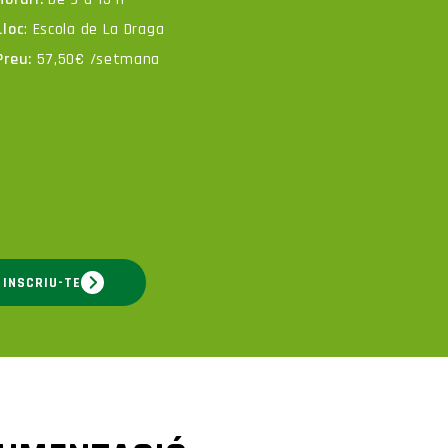
Lloc
: Escola de La Draga
Preu:
57,50€ /setmana
INSCRIU-TE