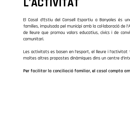
L'ACTIVITAT
El Casal d’Estiu del Consell Esportiu a Banyoles és u
famílies, impulsada pel municipi amb la col·laboració de l
de lleure que promou valors educatius, cívics i de con
comunitari.
Les activitats es basen en l’esport, el lleure i l’activitat
moltes altres propostes dinàmiques dins un centre d’int
Per facilitar la conciliació familiar, el casal compta a