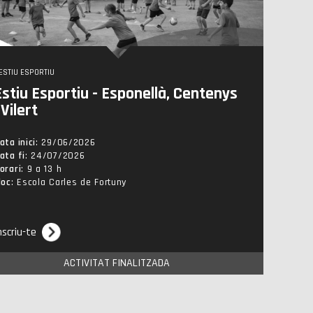
ESTIU ESPORTIU
Estiu Esportiu - Esponellà, Centenys
 Vilert
ata inici
: 29/06/2026
ata fi
: 24/07/2026
orari
: 9 a 13 h
loc
: Escola Carles de Fortuny
nscriu-te
ACTIVITAT FINALITZADA