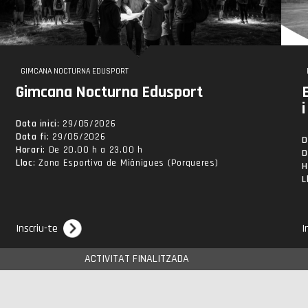
GIMCANA NOCTURNA EDUSPORT
Gimcana Nocturna Edusport
i
Data inici
: 29/05/2026
Data fi
: 29/05/2026
D
Horari
: De 20.00 h a 23.00 h
D
Lloc
: Zona Esportiva de Miànigues (Porqueres)
H
L
Inscriu-te
I
ACTIVITAT FINALITZADA