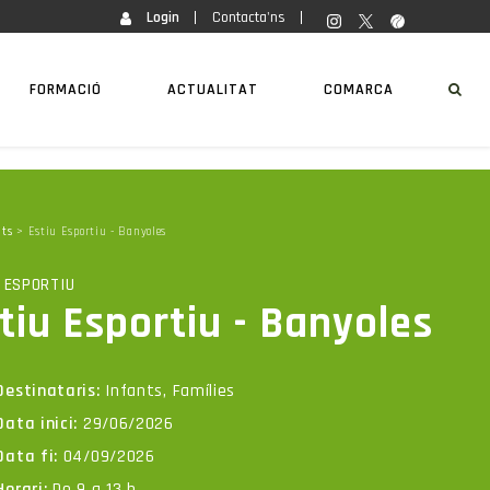
Login
Contacta'ns
FORMACIÓ
ACTUALITAT
COMARCA
ats
> Estiu Esportiu - Banyoles
 ESPORTIU
tiu Esportiu - Banyoles
Destinataris:
Infants, Famílies
Data inici:
29/06/2026
Data fi:
04/09/2026
Horari:
De 9 a 13 h