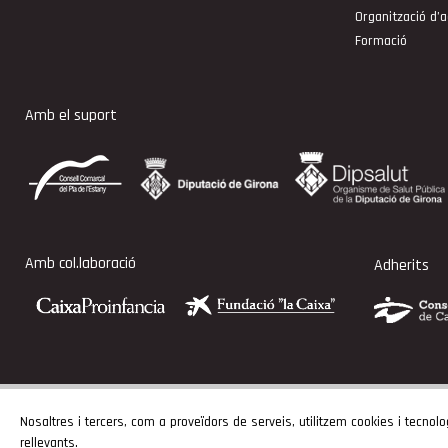
Organització d’a
Formació
Amb el suport
Amb col.laboració
Adherits
Nosaltres i tercers, com a proveïdors de serveis, utilitzem cookies i tecnolo
rellevants.