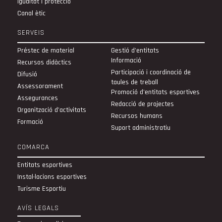
Igualtat i protecció
Canal ètic
SERVEIS
Préstec de material
Gestió d'entitats
Informació
Recursos didàctics
Participació i coordinació de
Difusió
taules de treball
Assessorament
Promoció d'entitats esportives
Assegurances
Redacció de projectes
Organització d’activitats
Recursos humans
Formació
Suport administratiu
COMARCA
Entitats esportives
Instal·lacions esportives
Turisme Esportiu
AVÍS LEGALS