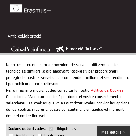
Amb col.laboració
Nosaltres i tercers, com a proveïdors de serveis, utilitzem cookies i
tecnologies similars (d'ara endavant “cookies”) per proporcionar i
Adherits
protegir els nostres serveis, per comprendre i millorar el seu rendiment
i per publicar anuncis rellevants.
Per a més informació, podeu consultar la nostra
Política de Cookies
.
Seleccioneu “Acceptar cookies” per donar el vostre consentiment o
seleccioneu les cookies que voleu autoritzar. Podeu canviar les opcions
de les cookies i retirar el vostre consentiment en qualsevol moment
des del nostre lloc web.
Obligatòries
Cookies autoritzades:
Més detalls
Analítiques
Publicitàries