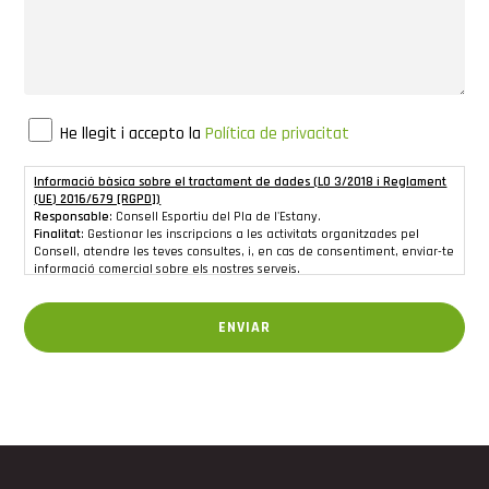
He llegit i accepto la
Política de privacitat
Informació bàsica sobre el tractament de dades (LO 3/2018 i Reglament
(UE) 2016/679 [RGPD])
Responsable
: Consell Esportiu del Pla de l'Estany.
Finalitat
: Gestionar les inscripcions a les activitats organitzades pel
Consell, atendre les teves consultes, i, en cas de consentiment, enviar-te
informació comercial sobre els nostres serveis.
Legitimació
: Execució d'un contracte, compliment d'obligacions legals i, si
escau, consentiment de l'interessat.
Destinatàries
: Les teves dades no se cediran a tercers, excepte per
ENVIAR
obligació legal o si és necessari per a la gestió logística (per exemple,
empreses de transport).
Drets
: Pots accedir, rectificar o suprimir les teves dades, així com exercir
altres drets reconeguts en la nostra
política de privacitat
.