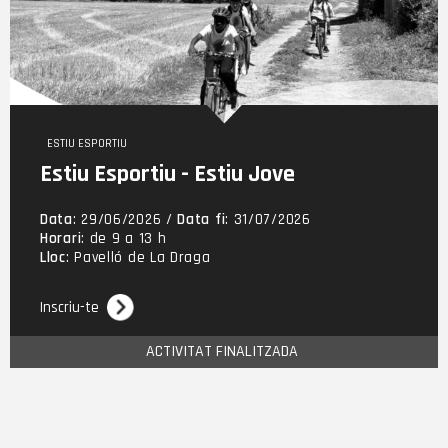
Gimcana Nocturna Edusport
Salut i benestar
Cor Actiu
Acció Social i comunitària
Fem Drecera
ESTIU ESPORTIU
Rutes Wikiloc
Barris 10
Competició
Estiu Esportiu - Estiu Jove
Capacitats
Jocs Esportius Escolars de Catalunya
Data
: 29/06/2026 /
Data fi
: 31/07/2026
Circuit de Curses Populars
Horari
: de 9 a 13 h
Lloc
: Pavelló de La Draga
La Triple
Inscriu-te
ACTIVITAT FINALITZADA