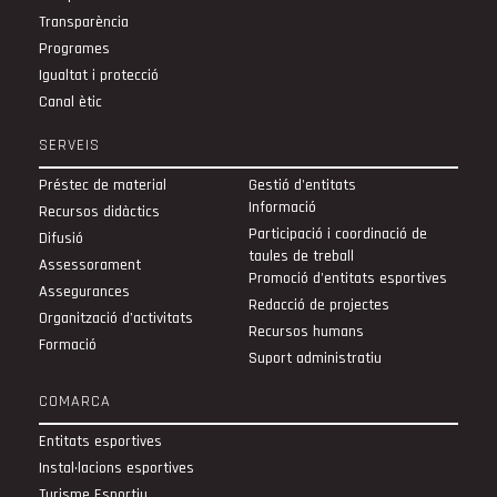
Transparència
Programes
Igualtat i protecció
Canal ètic
SERVEIS
Préstec de material
Gestió d'entitats
Informació
Recursos didàctics
Participació i coordinació de
Difusió
taules de treball
Assessorament
Promoció d'entitats esportives
Assegurances
Redacció de projectes
Organització d’activitats
Recursos humans
Formació
Suport administratiu
COMARCA
Entitats esportives
Instal·lacions esportives
Turisme Esportiu