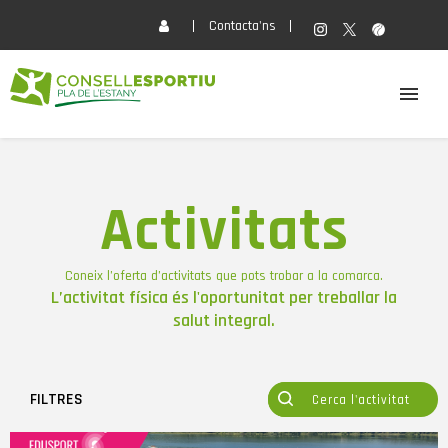
Contacta'ns
EL CONSELL
Activitats
ACTIVITATS
Coneix l’oferta d’activitats que pots trobar a la comarca.
SERVEIS
L’activitat física és l'oportunitat per treballar la
salut integral.
FORMACIÓ
FILTRES
ACTUALITAT