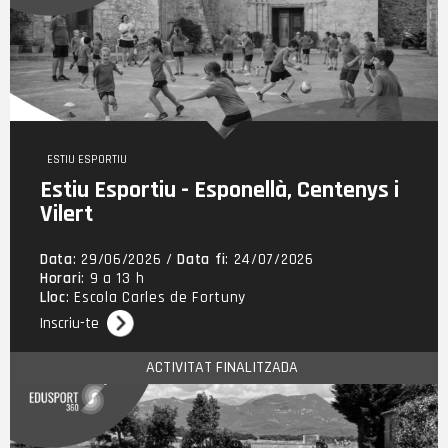
ESTIU ESPORTIU
Estiu Esportiu - Esponellà, Centenys i
Vilert
Educació i Esport
Data
: 29/06/2026 /
Data fi
: 24/07/2026
Escola Multiesportiva
Horari
: 9 a 13 h
Olimpíada Edusport
Lloc
: Escola Carles de Fortuny
Extraescolars Joves
Inscriu-te
Trobades Comarcals
ACTIVITAT FINALITZADA
Concurs Cultural Esportiu
Estiu Esportiu
Olimpíada Tradijoc