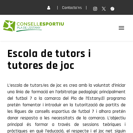
Contacta'ns
EL CONSELL
Escola de tutors i
tutores de joc
ACTIVITATS
SERVEIS
L’escola de tutors/es de joc es crea amb la voluntat d’iniciar
una línia de formació en l’arbitratge pedagògic principalment
del futbol 7 a la comarca del Pla de l’Estany.El programa
FORMACIÓ
pretén fomentar i introduir en la tutorització de partits de
les lligues de consells esportius de futbol 7 i alhora pretén
donar resposta a les necessitats de la comarca. L’objectiu
ACTUALITAT
principal és formar a través de sessions teòriques i
pràctiques en què l’educació, el respecte i el joc net siguin