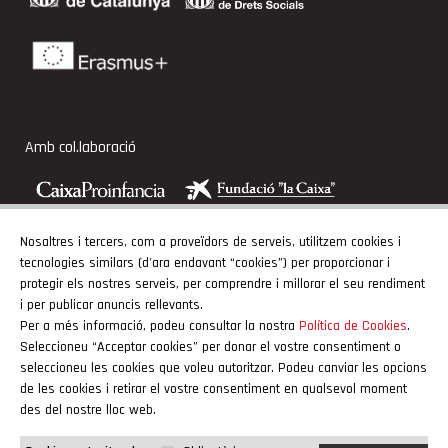
Amb col.laboració
Nosaltres i tercers, com a proveïdors de serveis, utilitzem cookies i
tecnologies similars (d'ara endavant “cookies”) per proporcionar i
Adherits
protegir els nostres serveis, per comprendre i millorar el seu rendiment
i per publicar anuncis rellevants.
Per a més informació, podeu consultar la nostra
Política de Cookies
.
Seleccioneu “Acceptar cookies” per donar el vostre consentiment o
seleccioneu les cookies que voleu autoritzar. Podeu canviar les opcions
de les cookies i retirar el vostre consentiment en qualsevol moment
des del nostre lloc web.