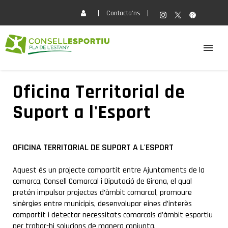
Contacta'ns
EL CONSELL
Oficina Territorial de
Suport a l'Esport
ACTIVITATS
SERVEIS
OFICINA TERRITORIAL DE SUPORT A L'ESPORT
Aquest és un projecte compartit entre Ajuntaments de la
FORMACIÓ
comarca, Consell Comarcal i Diputació de Girona, el qual
pretén impulsar projectes d’àmbit comarcal, promoure
sinèrgies entre municipis, desenvolupar eines d’interès
ACTUALITAT
compartit i detectar necessitats comarcals d’àmbit esportiu
per trobar-hi solucions de manera conjunta.