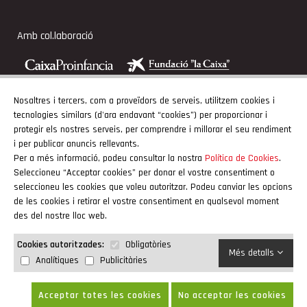
Amb col.laboració
Nosaltres i tercers, com a proveïdors de serveis, utilitzem cookies i
tecnologies similars (d'ara endavant “cookies”) per proporcionar i
Adherits
protegir els nostres serveis, per comprendre i millorar el seu rendiment
i per publicar anuncis rellevants.
Per a més informació, podeu consultar la nostra
Política de Cookies
.
Seleccioneu “Acceptar cookies” per donar el vostre consentiment o
seleccioneu les cookies que voleu autoritzar. Podeu canviar les opcions
de les cookies i retirar el vostre consentiment en qualsevol moment
des del nostre lloc web.
Obligatòries
Cookies autoritzades:
Més detalls
Analítiques
Publicitàries
by Neorg
©Copyright Consell Esportiu del Pla de l’Estany
Acceptar totes les cookies
No acceptar les cookies