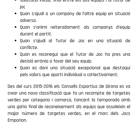
Salutació inicial, final entre els dos equips i al tutor de
joc
Quan s’ajudi a un company de l’altre equip en situació
adversa.
Quan s’animi reiteradament als companys d’equip
durant el partit.
Quan s’ajudi al Tutor de Joc en una situació de
conflicte.
Quan es reconegui que el Tutor de Joc ha pres una
decisió errònia a favor del seu equip.
Quan es doni una situació excepcional que destaqui
pels valors que aporti individual o col·lectivament.
Des del curs 2015-2016 els Consells Esportius de Girona es va
crear una nova classificació que fa un recompte de targetes
verdes per categoria i comarca, tancant la temporada amb
una gal·la final de reconeixement als equips que assoleixin el
major número de targetes verdes, en el marc dels Jocs
Emporion.