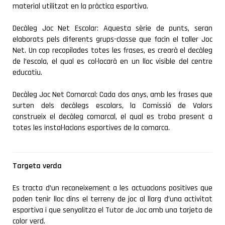
material utilitzat en la pràctica esportiva.
Decàleg Joc Net Escolar: Aquesta sèrie de punts, seran
elaborats pels diferents grups-classe que facin el taller Joc
Net. Un cop recopilades totes les frases, es crearà el decàleg
de l’escola, el qual es col·locarà en un lloc visible del centre
educatiu.
Decàleg Joc Net Comarcal: Cada dos anys, amb les frases que
surten dels decàlegs escolars, la Comissió de Valors
construeix el decàleg comarcal, el qual es troba present a
totes les instal·lacions esportives de la comarca.
Targeta verda
Es tracta d’un reconeixement a les actuacions positives que
poden tenir lloc dins el terreny de joc al llarg d’una activitat
esportiva i que senyalitza el Tutor de Joc amb una tarjeta de
color verd.