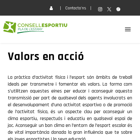
Contacta'ns
EL CONSELL
Valors en acció
ACTIVITATS
La pràctica d’activitat física i l’esport són àmbits de treball
ideals per transmetre i fomentar els valors. La forma com
SERVEIS
s’utilitzen aquestes eines per educar i aconseguir aquesta
transmissió per part de qualsevol dels agents involucrats en
el desenvolupament d’una activitat esportiva o de promoció
FORMACIÓ
de l’activitat física, és un aspecte clau per aconseguir un
clima esportiu, respectuós i educatiu en qualsevol espai de
joc. Aconseguir un bon clima en l’entorn de l’esport escolar és
ACTUALITAT
de vital importància donada la gran influència que te sobre
els joves esportistes i la seva educació.