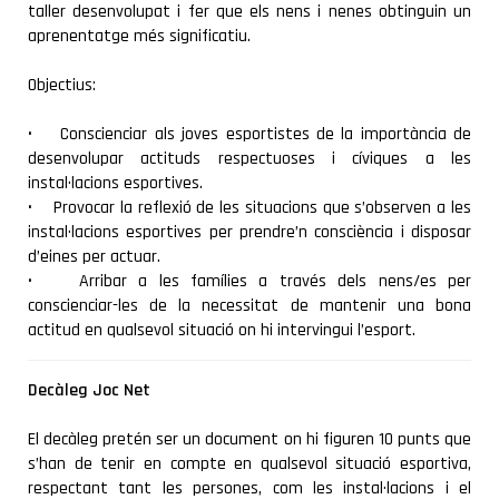
taller desenvolupat i fer que els nens i nenes obtinguin un
aprenentatge més significatiu.
Objectius:
• Conscienciar als joves esportistes de la importància de
desenvolupar actituds respectuoses i cíviques a les
instal·lacions esportives.
• Provocar la reflexió de les situacions que s’observen a les
instal·lacions esportives per prendre’n consciència i disposar
d’eines per actuar.
• Arribar a les famílies a través dels nens/es per
conscienciar-les de la necessitat de mantenir una bona
actitud en qualsevol situació on hi intervingui l’esport.
Decàleg Joc Net
El decàleg pretén ser un document on hi figuren 10 punts que
s’han de tenir en compte en qualsevol situació esportiva,
respectant tant les persones, com les instal·lacions i el