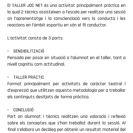
El TALLER JOC NET és una activitat principalment pràctica en
la qual 2 tècnics assisteixen a l’escola per realitzar una sessió
on l’aprenentatge i la conscienciació vers la conducta i les
reaccions en l’àmbit esportiu en són el fil conductor.
L’activitat consta de 3 parts:
• SENSIBILITZACIÓ
Pensada per posar en situació a l’alumnat en el taller, tant a
nivell cognitiu com actitudinal.
• TALLER PRÀCTIC
Format principalment per activitats de caràcter teatral i
d’expressió que utilitzen aquesta metodologia per a treballar
els continguts desitjats de forma pràctica.
• CONCLUSIÓ
Part on alumnat i tècnics realitzen una valoració i reflexió
sobre els conceptes que s’han treballat durant la sessió. Al
final s’elabora un decàleg per obtenir un resultat material del