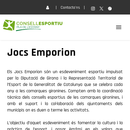
Contacta'ns
EL CONSELL
Jocs Emporion
ACTIVITATS
Els Jocs Emporion són un esdeveniment esportiu impulsat
per la Diputació de Girona i la Representació Territorial de
SERVEIS
l’Esport de la Generalitat de Catalunya que se celebra cada
any a les comarques gironines. Compten amb la coordinació
tècnica dels consells esportius de les comarques gironines, i
FORMACIÓ
amb el suport i la col·laboració dels ajuntaments dels
municipis on es duen a terme les activitats.
ACTUALITAT
L’objectiu d’aquet esdeveniment és fomentar la cultura i la
pràctica de l’esport, i posar èmfasi en els valors que