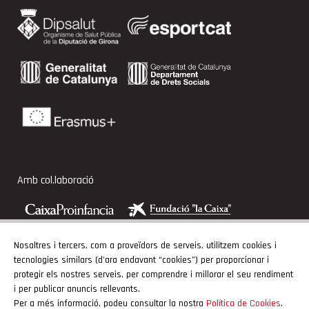
Amb col.laboració
Nosaltres i tercers, com a proveïdors de serveis, utilitzem cookies i
tecnologies similars (d'ara endavant “cookies”) per proporcionar i
Adherits
protegir els nostres serveis, per comprendre i millorar el seu rendiment
i per publicar anuncis rellevants.
Per a més informació, podeu consultar la nostra
Política de Cookies
.