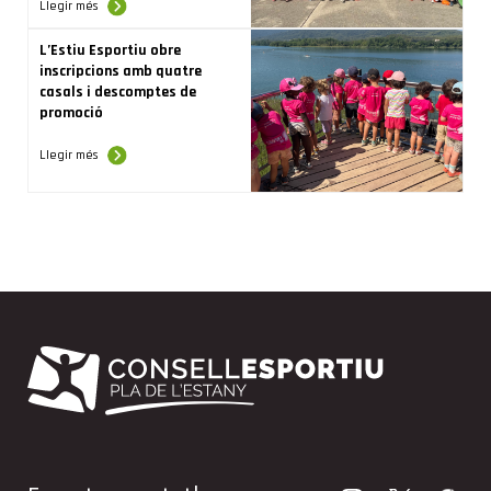
Llegir més
L’Estiu Esportiu obre
inscripcions amb quatre
casals i descomptes de
promoció
Llegir més