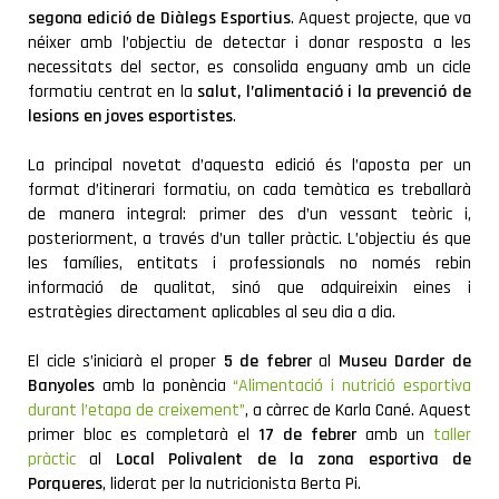
segona edició de Diàlegs Esportius
. Aquest projecte, que va
néixer amb l’objectiu de detectar i donar resposta a les
necessitats del sector, es consolida enguany amb un cicle
formatiu centrat en la
salut, l’alimentació i la prevenció de
lesions en joves esportistes
.
La principal novetat d’aquesta edició és l’aposta per un
format d’itinerari formatiu, on cada temàtica es treballarà
de manera integral: primer des d’un vessant teòric i,
posteriorment, a través d’un taller pràctic. L’objectiu és que
les famílies, entitats i professionals no només rebin
informació de qualitat, sinó que adquireixin eines i
estratègies directament aplicables al seu dia a dia.
El cicle s’iniciarà el proper
5 de febrer
al
Museu Darder de
Banyoles
amb la ponència
“Alimentació i nutrició esportiva
durant l’etapa de creixement”
, a càrrec de Karla Cané. Aquest
primer bloc es completarà el
17 de febrer
amb un
taller
pràctic
al
Local Polivalent de la zona esportiva de
Porqueres
, liderat per la nutricionista Berta Pi.