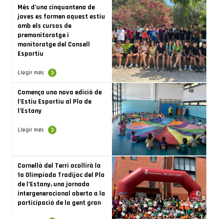
Més d’una cinquantena de
joves es formen aquest estiu
amb els cursos de
premonitoratge i
monitoratge del Consell
Esportiu
Llegir més
Comença una nova edició de
l’Estiu Esportiu al Pla de
l’Estany
Llegir més
Cornellà del Terri acollirà la
1a Olimpíada Tradijoc del Pla
de l’Estany, una jornada
intergeneracional oberta a la
participació de la gent gran