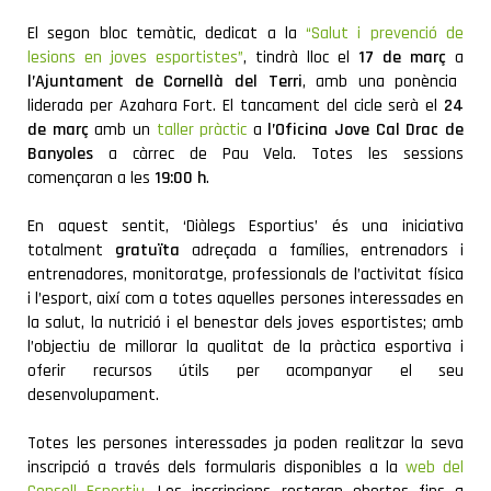
El segon bloc temàtic, dedicat a la
“Salut i prevenció de
lesions en joves esportistes”
, tindrà lloc el
17 de març
a
l’Ajuntament de Cornellà del Terri
, amb una ponència
liderada per Azahara Fort. El tancament del cicle serà el
24
de març
amb un
taller pràctic
a
l’Oficina Jove Cal Drac de
Banyoles
a càrrec de Pau Vela. Totes les sessions
començaran a les
19:00 h
.
En aquest sentit, ‘Diàlegs Esportius’ és una iniciativa
totalment
gratuïta
adreçada a famílies, entrenadors i
entrenadores, monitoratge, professionals de l’activitat física
i l’esport, així com a totes aquelles persones interessades en
la salut, la nutrició i el benestar dels joves esportistes; amb
l’objectiu de millorar la qualitat de la pràctica esportiva i
oferir recursos útils per acompanyar el seu
desenvolupament.
Totes les persones interessades ja poden realitzar la seva
inscripció a través dels formularis disponibles a la
web del