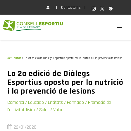
Contacta'ns
EL CONSELL
Actualitat
> La 2a edició de Diàlegs Esportius aposta per la nutrició i la prevenció de lesions
ACTIVITATS
La 2a edició de Diàlegs
Esportius aposta per la nutrició
SERVEIS
i la prevenció de lesions
FORMACIÓ
Comarca /
Educació /
Entitats /
Formació /
Promoció de
l'activitat física /
Salut /
Valors
ACTUALITAT
22/01/2026