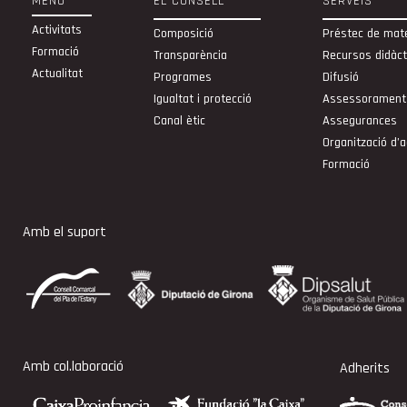
MENÚ
EL CONSELL
SERVEIS
Activitats
Composició
Préstec de mate
Formació
Transparència
Recursos didàct
Actualitat
Programes
Difusió
Igualtat i protecció
Assessorament
Canal ètic
Assegurances
Organització d’a
Formació
Amb el suport
Amb col.laboració
Adherits