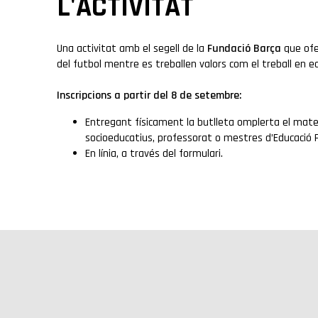
L'ACTIVITAT
Una activitat amb el segell de la
Fundació Barça
que ofe
del futbol mentre es treballen valors com el treball en equi
Inscripcions a partir del 8 de setembre:
Entregant físicament la butlleta omplerta el mateix
socioeducatius, professorat o mestres d’Educació 
En línia, a través del formulari.