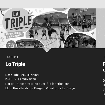
LA TRIPLE
La Triple
Data inici
: 20/06/2026
Data fi
: 22/06/2026
D
Horari
: A concretar en funció d'inscripcions
D
Lloc
: Pavelló de La Draga i Pavelló de La Farga
L
C