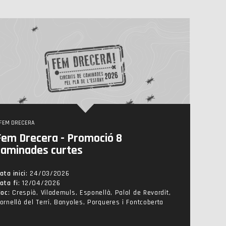
FEM DRECERA
Fem Drecera - Promoció 8
caminades curtes
ata inici
: 24/03/2026
ata fi
: 12/04/2026
loc
: Crespià, Vilademuls, Esponellà, Palol de Revardit,
ornellà del Terri, Banyoles, Porqueres i Fontcoberta