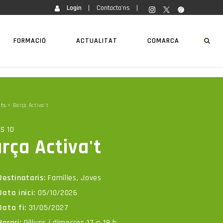
Login
Contacta'ns
FORMACIÓ
ACTUALITAT
COMARCA
ats
> Barça Activa't
S 10
rça Activa't
Destinataris:
Famílies, Joves
Data inici:
05/10/2026
Data fi:
31/05/2027
Horari:
Dilluns i dimecres 17 a 19 h